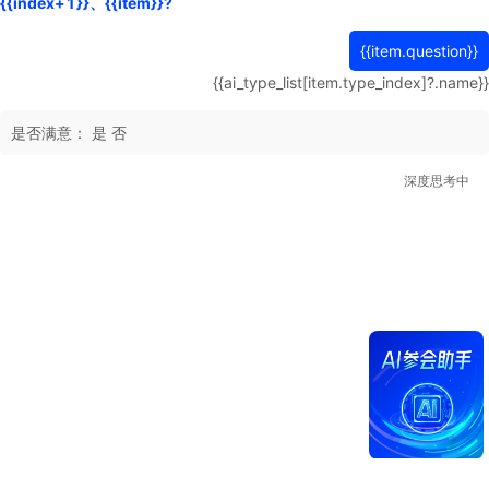
{{index+1}}、{{item}}?
{{item.question}}
{{ai_type_list[item.type_index]?.name}}
是否满意：
是
否
深度思考中