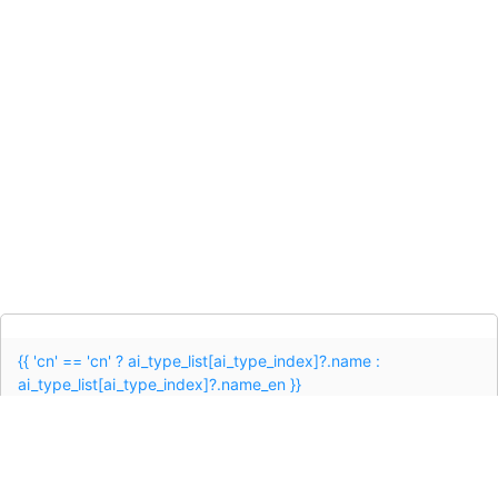
{{ 'cn' == 'cn' ? ai_type_list[ai_type_index]?.name :
ai_type_list[ai_type_index]?.name_en }}
{{ 'cn' == 'cn' ? item.name : item.name_en }}
{{ 'cn' == 'cn' ? item.desc : item.desc_en }}
发送